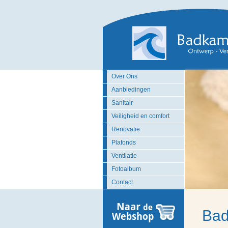
Over Ons
Aanbiedingen
Sanitair
Veiligheid en comfort
Renovatie
Plafonds
Ventilatie
Fotoalbum
Contact
Bad