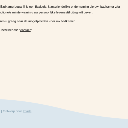
f Badkamerbouw ® is een flexibele, klantvriendelijke onderneming die uw badkamer ziet
nctionele ruimte waarin u uw persoonlijke levensstijl uiting wilt geven.
ren u graag naar de mogelijkheden voor uw badkamer.
 bereiken via "
contact
".
 | Ontwerp door
Imade