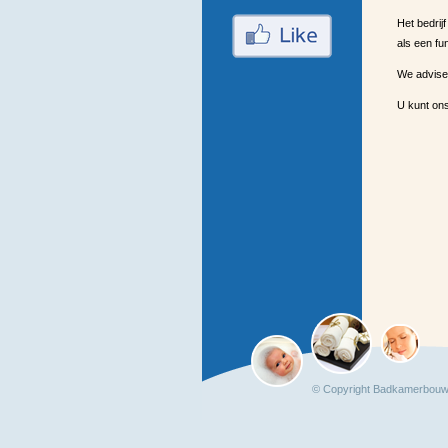
Het bedrij
als een fu
We advise
U kunt ons
© Copyright Badkamerbouw